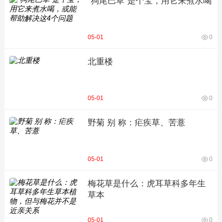
“狗尾巴草”是个宝，用它来煮水喝
05-01
0
北重楼
05-01
0
野菊 别 称：疟疾草、苦薏
05-01
0
梅花草是什么：虎耳草科多年生
草本
05-01
0