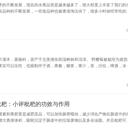
术的不断发展，现在的水果品类是越来越多了，很大程度上丰富了我们的
新品种的不断发展，一些老品种也被逐渐淘汰掉了，很多小时候经常吃的
成了难得一见的稀罕物，其中沙果
叶灌木，蔷薇科，原产于北美洲东部湿树林和沼泽。 野樱莓被栽培为观赏
果实可以生吃，也能制作于酒，果酱，糖浆，果汁，茶，沙拉，啤酒，冰
生，针形，圆齿和羽脉状
枇杷：小评枇杷的功效与作用
维素和果胶更是减肥圣品，可以加快肠胃蠕动，减少消化产物在肠道中的
增大粪便体积，吸附沉淀于肠道中的垃圾废物以及多余油脂。并且枇杷可
聚果糖消化起来比单糖更复杂，不