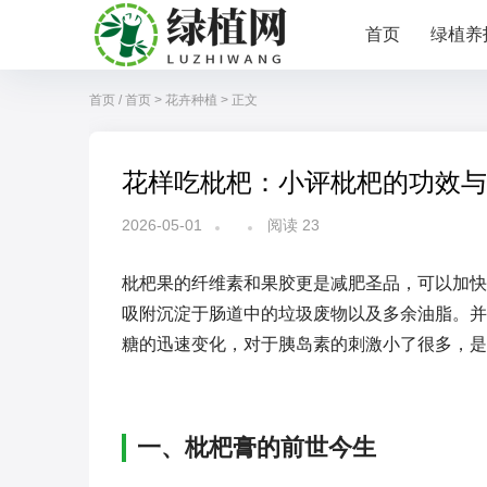
首页
绿植养
首页
/
首页
>
花卉种植
> 正文
花样吃枇杷：小评枇杷的功效与
2026-05-01
阅读
23
枇杷果的纤维素和果胶更是减肥圣品，可以加快
吸附沉淀于肠道中的垃圾废物以及多余油脂。并
糖的迅速变化，对于胰岛素的刺激小了很多，是
一、枇杷膏的前世今生