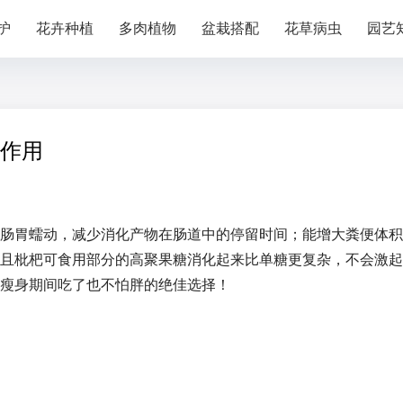
护
花卉种植
多肉植物
盆栽搭配
花草病虫
园艺
作用
肠胃蠕动，减少消化产物在肠道中的停留时间；能增大粪便体积
且枇杷可食用部分的高聚果糖消化起来比单糖更复杂，不会激起
瘦身期间吃了也不怕胖的绝佳选择！