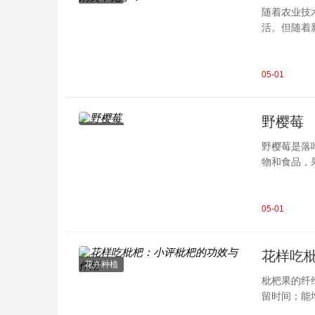
随着农业技
活。但随着
果，现在却
05-01
野樱莓
花卉种植
野樱莓是落
物和食品，
凌。
叶子彼此互
05-01
花样吃
花卉种植
枇杷果的纤
留时间；能
用部分的高