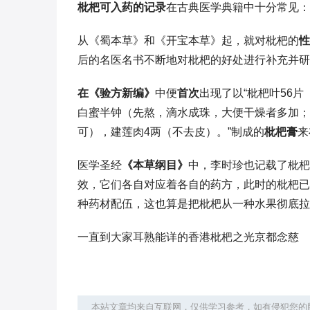
枇杷可入药的记录
在古典医学典籍中十分常见：
从《蜀本草》和《开宝本草》起，就对枇杷的
性
后的名医名书不断地对枇杷的好处进行补充并研发
在《验方新编》
中便
首次
出现了以“枇杷叶56
白蜜半钟（先熬，滴水成珠，大便干燥者多加；
可），建莲肉4两（不去皮）。”制成的
枇杷膏
来
医学圣经
《本草纲目》
中，李时珍也记载了枇杷
效，它们各自对应着各自的药方，此时的枇杷已
种药材配伍，这也算是把枇杷从一种水果彻底拉
一直到大家耳熟能详的香港枇杷之光京都念慈
本站文章均来自互联网，仅供学习参考，如有侵犯您的