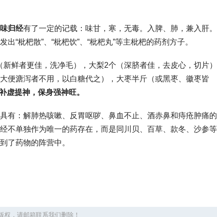
味归经
有了一定的记载：味甘，寒，无毒。入脾、肺，兼入肝。
出“枇杷散”、“枇杷饮”、“枇杷丸”等主枇杷的药剂方子。
片（新鲜者更佳，洗净毛），大梨2个（深脐者佳，去皮心，切片
大便溏泻者不用，以白糖代之），大枣半斤（或黑枣、徽枣皆
补虚提神，保身强神旺。
具有：解肺热咳嗽、反胃呕哕、鼻血不止、酒赤鼻和痔疮肿痛的
经不单独作为唯一的药存在，而是同川贝、百草、款冬、沙参等
到了药物的阵营中。
版权，请邮箱联系我们删除！