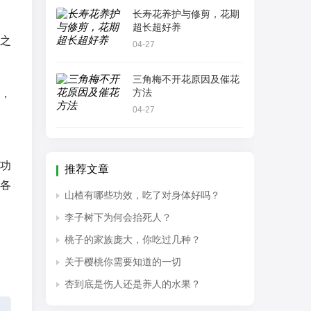
长寿花养护与修剪，花期
超长超好养
之
04-27
三角梅不开花原因及催花
方法
），
04-27
功
推荐文章
各
山楂有哪些功效，吃了对身体好吗？
李子树下为何会抬死人？
桃子的家族庞大，你吃过几种？
关于樱桃你需要知道的一切
杏到底是伤人还是养人的水果？