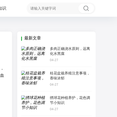
知识
最新文章
多肉正确浇水原则，远离
化水黑腐
04-27
，
桂花盆栽养殖注意事项，
血
香味浓郁
04-27
绣球花种植养护，花色调
节小知识
04-27