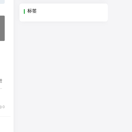
标签
进
的
0