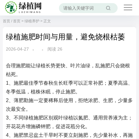
首页
/
首页
>
绿植养护
> 正文
绿植施肥时间与用量，避免烧根枯萎
2026-04-27
阅读
26
合理施肥能让绿植长势更快、叶片油绿，乱施肥只会烧根
枯死。
1、施肥最佳季节春秋生长旺季可以正常补肥；夏季高温、
冬季低温，植株休眠，停止施肥。
2、薄肥勤施一定要稀释后使用，拒绝浓肥、生肥，少量多
次最安全。
3、不同绿植施肥区别观叶绿植以氮肥、通用营养液为主；
开花花卉增施磷钾肥，促进花苞分化。
4、施肥禁忌盆土干旱时不要立刻施肥，先少量补水，再施